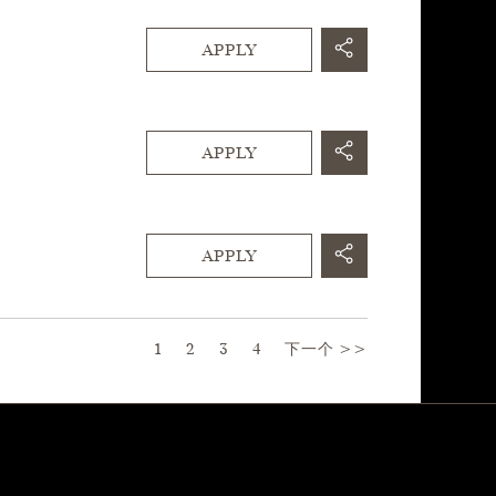
APPLY
APPLY
APPLY
Page
1
2
3
4
下一个 >>