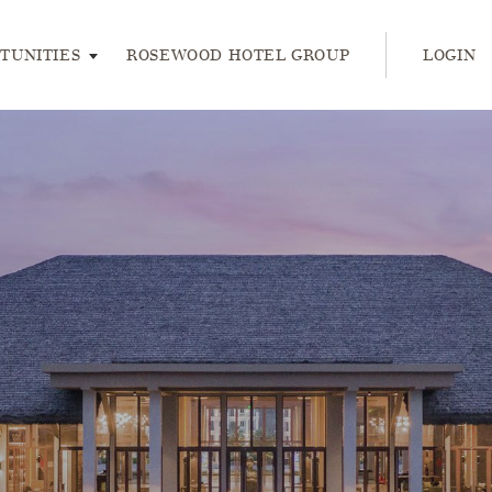
ress enter or space keys to expands and escape key to collap
TUNITIES
ROSEWOOD HOTEL GROUP
LOGIN