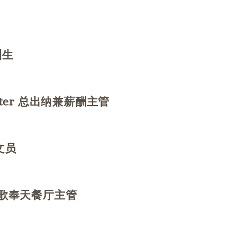
训生
台
 Master 总出纳兼薪酬主管
务文员
销
on 渔歌奉天餐厅主管
务