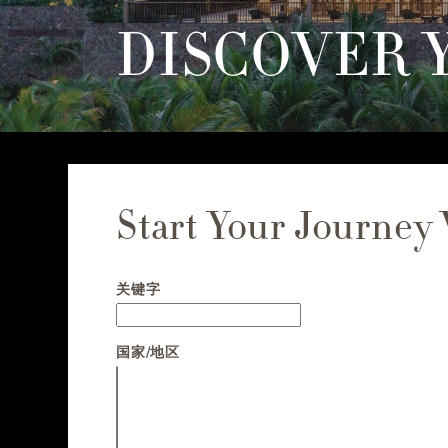
DISCOVER 
Start Your Journey
Start your journey with us
关键字
国家/地区