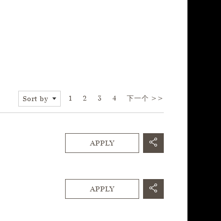
Page
1
2
3
4
下一个 >>
Sort by
APPLY
APPLY