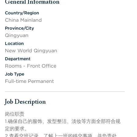
General Information
Press space or enter keys to toggle section visibility
Country/Region
China Mainland
Province/City
Qingyuan
Location
New World Qingyuan
Department
Rooms - Front Office
Job Type
Full-time Permanent
Job Description
Press space or enter keys to toggle section visibility
岗位职责
1.确保自己的服饰、发型整洁、淡妆等方面全部符合规
定的要求。
2.查看交班记录，了解上一班的移交事项，并负责处