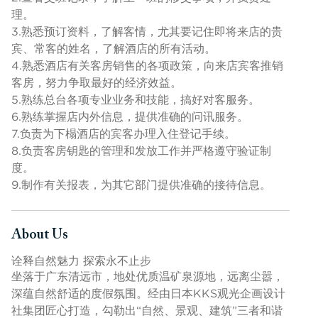
理。
3.熟悉预订资料，了解客情，尤其要记住即将来店的贵
宾、常客的姓名，了解酒店的所有活动。
4.熟悉酒店有关客房销售的各项政策，向来店宾客推销
客房，努力争取最好的经济效益。
5.熟练总台各项专业业务和技能，搞好对客服务。
6.熟练掌握店内外信息，提供准确的问讯服务。
7.负责为下榻酒店的宾客办理入住登记手续。
8.负责客房钥匙的管理和发放工作并严格遵守验证制
度。
9.制作有关报表，为其它部门提供准确的接待信息。
About Us
Press space or enter keys to toggle section visibility
诠释自然魅力 探索永不止步
坐落于广东清远市，地处优质温矿泉源地，远离尘嚣，
深蕴自然舒适的度假氛围。经由日本KKS观光企画设计
社集团匠心打造，勾勒出“自然、景观、建筑”三者和谐