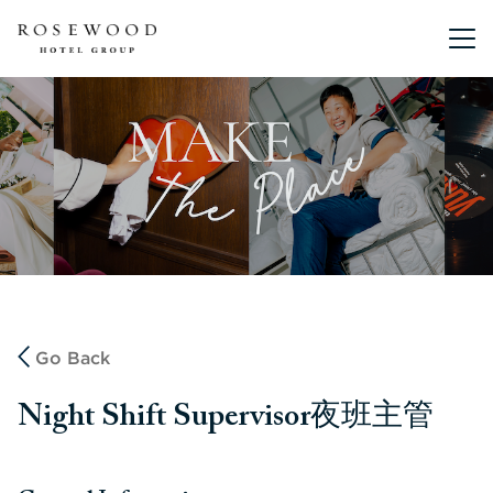
Main me
Go Back
Night Shift Supervisor夜班主管