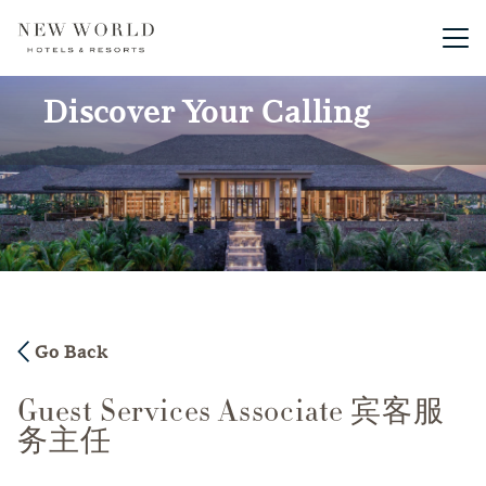
Main me
Discover Your Calling
Go Back
Guest Services Associate 宾客服
务主任