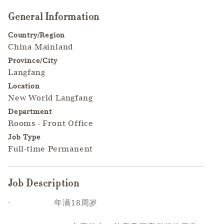
General Information
Press space or enter keys to toggle section visibility
Country/Region
China Mainland
Province/City
Langfang
Location
New World Langfang
Department
Rooms - Front Office
Job Type
Full-time Permanent
Job Description
Press space or enter keys to toggle section visibility
·
年满18周岁