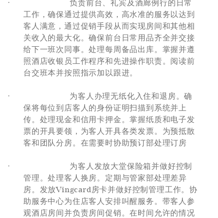
·
负责前台、礼宾及酒廊例行的日常
工作，确保通过提供高效，高水准的服务以达到
客人满意，通过促销手段从而实现房间和其他相
关收入的最大化。确保前台日常用品齐全并交接
给下一班次同事。处理每周备品出库。掌握并遵
照酒店收银员工作程序和先进操作职责。阅读前
台交班本并按照指示加以跟进。
·
为客人办理无纸化入住和退房。确
保将每位到店客人的身份证明扫描到系统并上
传。处理现金和信用卡押金。掌握纸质和电子发
票的开具要领，为客人开具各类发票。为预抵散
客和团队分房。在需要时协助预订部处理订房
·
为客人发放大堂保险箱并做好控制
管理。处理客人换房。定期与管家部处理差异
房。发放
Vingcard
房卡并做好控制管理工作。协
助服务中心为住店客人安排叫醒服务。带客人参
观酒店房间并负责房间促销。在时间允许的情况