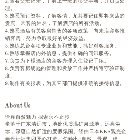
2.查看交班记录，了解上一班的移交事项，并负责处
理。
3.熟悉预订资料，了解客情，尤其要记住即将来店的
贵宾、常客的姓名，了解酒店的所有活动。
4.熟悉酒店有关客房销售的各项政策，向来店宾客推
销客房，努力争取最好的经济效益。
5.熟练总台各项专业业务和技能，搞好对客服务。
6.熟练掌握店内外信息，提供准确的问讯服务。
7.负责为下榻酒店的宾客办理入住登记手续。
8.负责客房钥匙的管理和发放工作并严格遵守验证制
度。
9.制作有关报表，为其它部门提供准确的接待信息。
About Us
Press space or enter keys to toggle section visibility
诠释自然魅力 探索永不止步
坐落于广东清远市，地处优质温矿泉源地，远离尘
嚣，深蕴自然舒适的度假氛围。经由日本KKS观光企
画设计社集团匠心打造，勾勒出“自然、景观、建