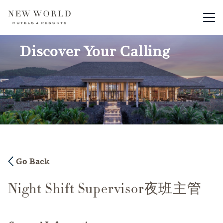
Main me
Discover Your Calling
Go Back
Night Shift Supervisor夜班主管