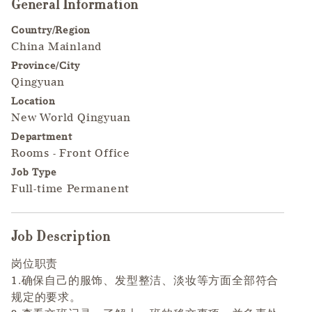
General Information
Press space or enter keys to toggle section visibility
Country/Region
China Mainland
Province/City
Qingyuan
Location
New World Qingyuan
Department
Rooms - Front Office
Job Type
Full-time Permanent
Job Description
Press space or enter keys to toggle section visibility
岗位职责
1.确保自己的服饰、发型整洁、淡妆等方面全部符合
规定的要求。