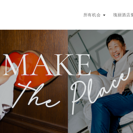
主菜单。按回车键或空格键展开
所有机会
瑰丽酒店