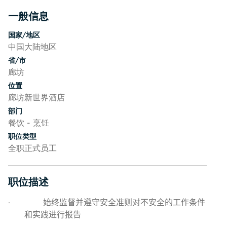
一般信息
按空格键或回车键来切换相应部分的可见性
国家/地区
中国大陆地区
省/市
廊坊
位置
廊坊新世界酒店
部门
餐饮 - 烹饪
职位类型
全职正式员工
职位描述
按空格键或回车键来切换相应部分的可见性
·
始终监督并遵守安全准则对不安全的工作条件
和实践进行报告