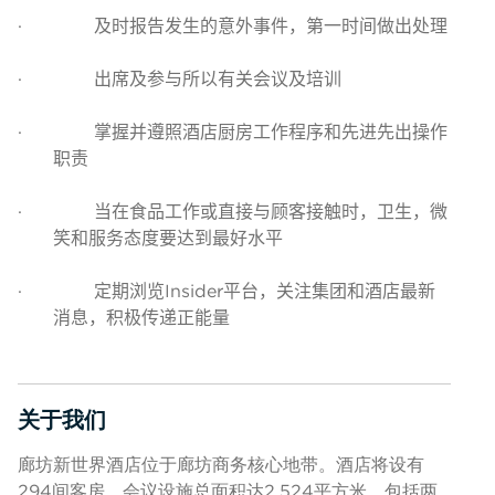
·
及时报告发生的意外事件，第一时间做出处理
·
出席及参与所以有关会议及培训
·
掌握并遵照酒店厨房工作程序和先进先出操作
职责
·
当在食品工作或直接与顾客接触时，卫生，微
笑和服务态度要达到最好水平
·
定期浏览
Insider
平台，关注集团和酒店最新
消息，积极传递正能量
关于我们
按空格键或回车键来切换相应部分的可见性
廊坊新世界酒店位于廊坊商务核心地带。酒店将设有
294间客房，会议设施总面积达2,524平方米，包括两