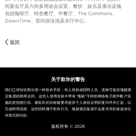
间宴会厅及六间多用途会议室。餐饮﹑娱乐及康乐设施
包括咖啡厅、特色餐厅、中餐厅、The Commons、
DownTime、室内游泳池及水疗中心。
返回
关于欺诈的警告
我们已得知近期出现一种欺诈手段，有人假扮成招聘人员，谎称可提供瑰丽酒
店集团的聘用合同。这些人使用名称中带有“瑰丽”字样的网络电子邮件帐户实
施此类招揽行动。被欺诈的目标被要求提供个人身份证明的复印件并汇款，以
完成聘用流程。这些招聘属于欺诈行为。瑰丽酒店集团不会要求求职者提供任
何形式的付款。
版权所有 © 2026