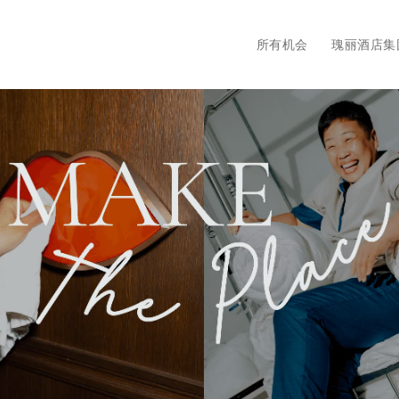
主菜单。按回车键或空格键展开
所有机会
瑰丽酒店集