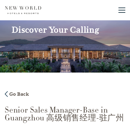
Main me
Discover Your Calling
Go Back
Senior Sales Manager-Base in
Guangzhou 高级销售经理-驻广州