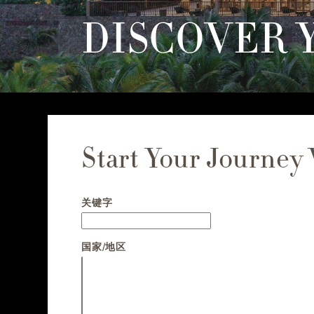
DISCOVER 
Start Your Journey
Start your journey with us
关键字
国家/地区