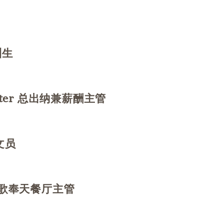
训生
台
 Master 总出纳兼薪酬主管
务文员
销
on 渔歌奉天餐厅主管
务