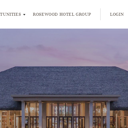
ress enter or space keys to expands and escape key to collap
TUNITIES
ROSEWOOD HOTEL GROUP
LOGIN