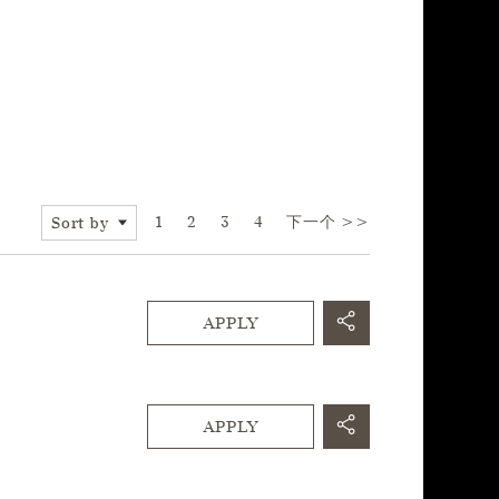
Page
1
2
3
4
下一个 >>
Sort by
APPLY
APPLY