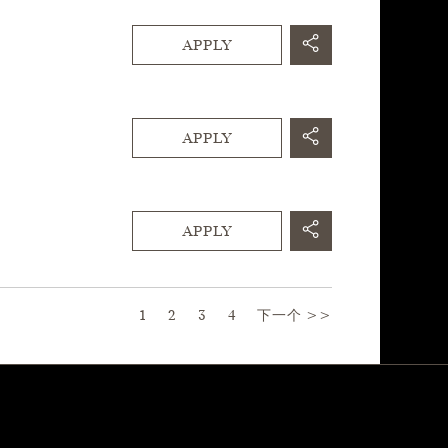
APPLY
APPLY
APPLY
Page
1
2
3
4
下一个 >>