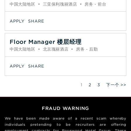
中国大陆地区
•
三亚保利瑰丽酒店
•
房务 - 前台
APPLY
SHARE
Floor Manager 楼层经理
中国大陆地区
•
北京瑰丽酒店
•
房务 - 后勤
APPLY
SHARE
Page
1
2
3
下一个 >>
FRAUD WARNING
We have been made aware of a recent scam whereby
individuals pretending to be recruiters are offering
employment contracts for Rosewood Hotel Group. These