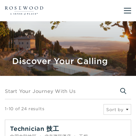
Main me
Discover Your Calling
Start your journey with us
Start Your Journey With Us
1-10 of 24 results
Sort by
Technician 技工