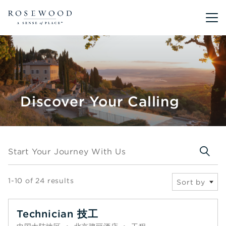
Main me
Discover Your Calling
Start your journey with us
Start Your Journey With Us
1-10 of 24 results
Sort by
Technician 技工