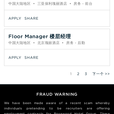
中国大陆地区
•
三亚保利瑰丽酒店
•
房务 - 前台
APPLY
SHARE
Floor Manager 楼层经理
中国大陆地区
•
北京瑰丽酒店
•
房务 - 后勤
APPLY
SHARE
Page
1
2
3
下一个 >>
FRAUD WARNING
We have been made aware of a recent scam whereby
individuals pretending to be recruiters are offering
employment contracts for Rosewood Hotel Group. These